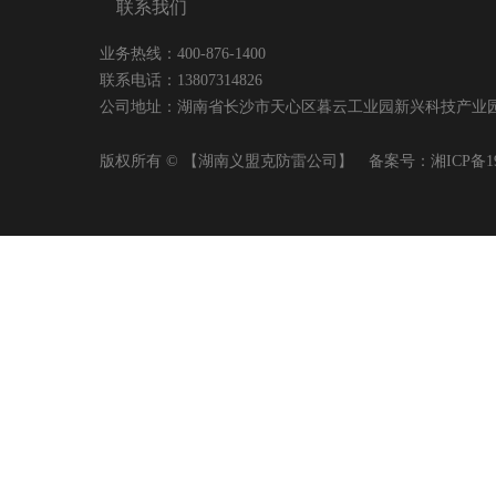
联系我们
业务热线：400-876-1400
联系电话：13807314826
公司地址：湖南省长沙市天心区暮云工业园新兴科技产业园A2幢404
版权所有 © 【湖南义盟克防雷公司】 备案号：
湘ICP备1