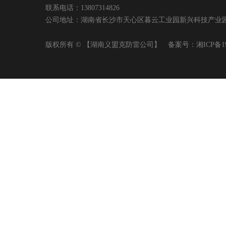
联系电话：13807314826
公司地址：湖南省长沙市天心区暮云工业园新兴科技产业园A2幢404
版权所有 © 【湖南义盟克防雷公司】 备案号：
湘ICP备1