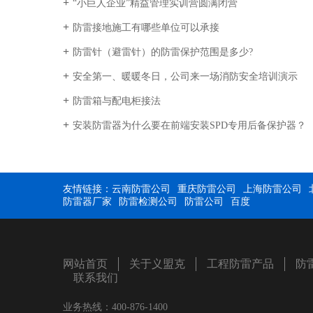
“小巨人企业”精益管理实训营圆满闭营
防雷接地施工有哪些单位可以承接
防雷针（避雷针）的防雷保护范围是多少?
安全第一、暖暖冬日，公司来一场消防安全培训演示
防雷箱与配电柜接法
安装防雷器为什么要在前端安装SPD专用后备保护器？
友情链接：
云南防雷公司
重庆防雷公司
上海防雷公司
防雷器厂家
防雷检测公司
防雷公司
百度
网站首页
关于义盟克
工程防雷产品
防
联系我们
业务热线：400-876-1400