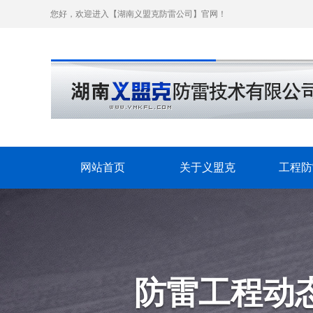
您好，欢迎进入【湖南义盟克防雷公司】官网！
网站首页
关于义盟克
工程防
防雷工程动