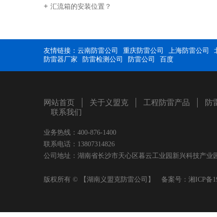
汇流箱的安装位置？
友情链接：
云南防雷公司
重庆防雷公司
上海防雷公司
防雷器厂家
防雷检测公司
防雷公司
百度
网站首页
关于义盟克
工程防雷产品
防
联系我们
业务热线：400-876-1400
联系电话：13807314826
公司地址：湖南省长沙市天心区暮云工业园新兴科技产业园A2幢404
版权所有 © 【湖南义盟克防雷公司】 备案号：
湘ICP备1