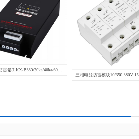
三相电源防雷箱(LKX-B380/20ka/40ka/60ka/80ka/100ka/120ka/140ka/160ka) 雷电计数器 液晶屏