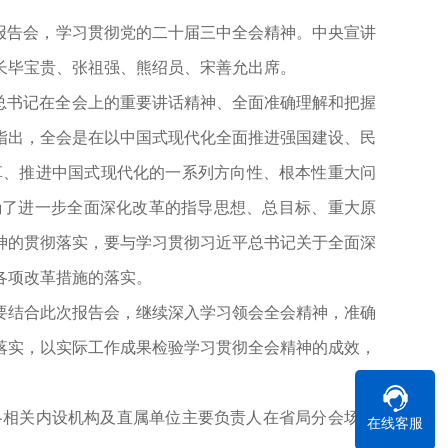
报告会
，
学习贯彻党的二十届三中全会精神
。
中央宣讲
长毕宝贵、张祖强、熊绍员、宋善允出席
。
总书记在全会上的重要讲话精神、全面准确理解和把握
指出
，
全会是在以中国式现代化全面推进强国建设、民
革、推进中国式现代化的一系列方向性、根本性重大问
确了进一步全面深化改革的指导思想、总目标、重大原
神的贯彻落实
，
要与学习贯彻习近平总书记关于全面深
各项改革措施的落实
。
要结合此次报告会
，
继续深入学习领会全会精神
，
准确
落实
，
以实际工作成果检验学习贯彻全会精神的成效
，
各相关内设机构及直属单位主要负责人在省局分会场参
在线客服