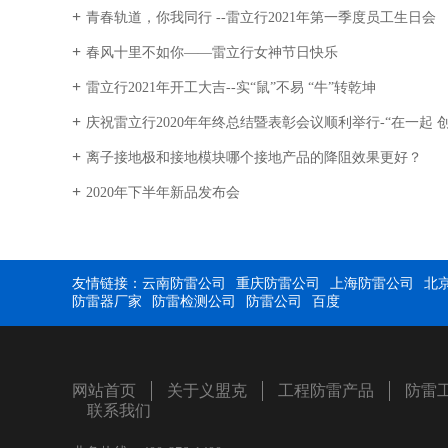
青春轨道，你我同行 --雷立行2021年第一季度员工生日会
春风十里不如你——雷立行女神节日快乐
雷立行2021年开工大吉--实“鼠”不易 “牛”转乾坤
庆祝雷立行2020年年终总结暨表彰会议顺利举行-“在一起 
离子接地极和接地模块哪个接地产品的降阻效果更好？
2020年下半年新品发布会
友情链接：
云南防雷公司
重庆防雷公司
上海防雷公司
北
防雷器厂家
防雷检测公司
防雷公司
百度
网站首页
关于义盟克
工程防雷产品
防雷
联系我们