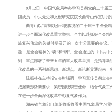
9月12日
，
中国气象局举办学习贯彻党的二十届三
团成员、中央党史和文献研究院院长曲青山作宣讲报
曲青山以“深刻领会和把握党的二十届三中全会精
进一步全面深化改革重大举措、全力以赴抓好全会精
族复兴伟业的关键时期召开的一次十分重要的会议
。
题
，
是全会精神的“魂”和“纲”
。
全会通过的《中共中
则
，
重点部署了未来五年的重大改革举措
，
是指导新
化改革的一系列新思想、新观点、新论断贯通起来
，
陈振林在主持报告会时强调
，
学习宣传贯彻全会
把握新形势新要求
，
紧密围绕职责使命
，
结合气象工
在进一步全面深化改革中彰显气象作为
。
湖南省气象部门组织收听收看中国气象局学习贯