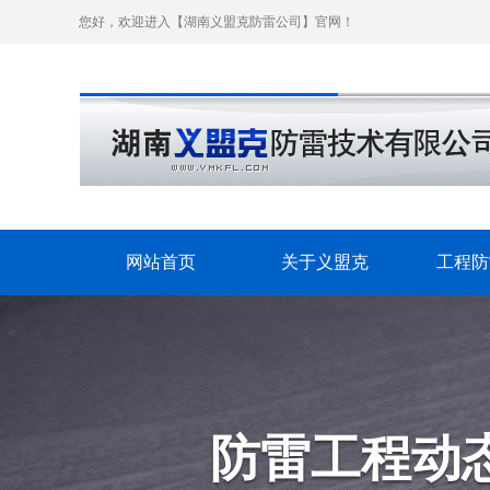
您好，欢迎进入【湖南义盟克防雷公司】官网！
网站首页
关于义盟克
工程防
防雷工程动