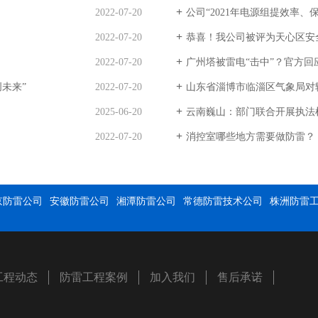
2022-07-20
公司“2021年电源组提效率、
2022-07-20
恭喜！我公司被评为天心区安
2022-07-20
广州塔被雷电“击中”？官方回
创未来”
2022-07-20
山东省淄博市临淄区气象局对
2025-06-20
云南巍山：部门联合开展执法
2022-07-20
消控室哪些地方需要做防雷？
京防雷公司
安徽防雷公司
湘潭防雷公司
常德防雷技术公司
株洲防雷
工程动态
防雷工程案例
加入我们
售后承诺