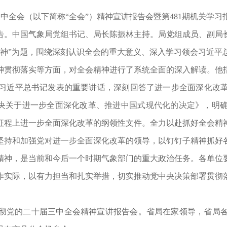
中全会（以下简称“全会”）精神宣讲报告会暨第481期机关学习
告
。
中国气象局党组书记、局长陈振林主持
。
局党组成员、副局
神”为题
，
围绕深刻认识全会的重大意义、深入学习领会习近平
神贯彻落实等方面
，
对全会精神进行了系统全面的深入解读
。
他
习近平总书记发表的重要讲话
，
深刻回答了进一步全面深化改
央关于进一步全面深化改革、推进中国式现代化的决定》
，
明
征程上进一步全面深化改革的纲领性文件
。
全力以赴抓好全会精
坚持和加强党对进一步全面深化改革的领导
，
以钉钉子精神抓好
精神
，
是当前和今后一个时期气象部门的重大政治任务
。
各单位
作实际
，
以有力担当和扎实举措
，
切实推动党中央决策部署贯彻
彻党的二十届三中全会精神宣讲报告会
。
省局在家领导
，
省局