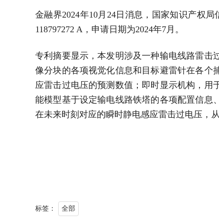
金融界2024年10月24日消息，国家知识产
118797272 A，申请日期为2024年7月。
专利摘要显示，本发明涉及一种输电线路雷击
像分块的各项视觉化信息和目标避雷针在各个
应雷击过电压的预测数值；即时显示机构，用
能模型基于设定输电线路铁塔的各项配置信息
在未来时刻对应的瞬时静电感应雷击过电压，
标签：
全部