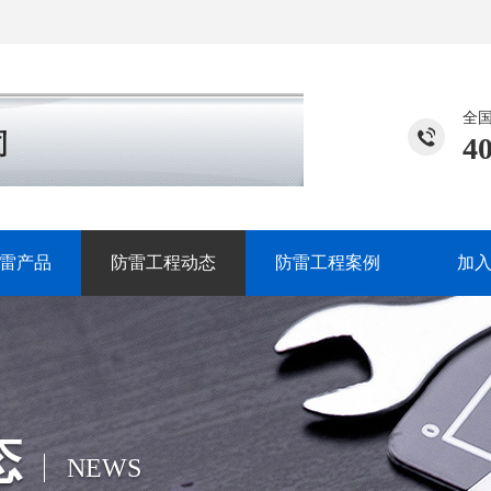
全
4
雷产品
防雷工程动态
防雷工程案例
加
态
NEWS