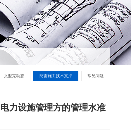
义盟克动态
防雷施工技术支持
常见问题
了电力设施管理方的管理水准