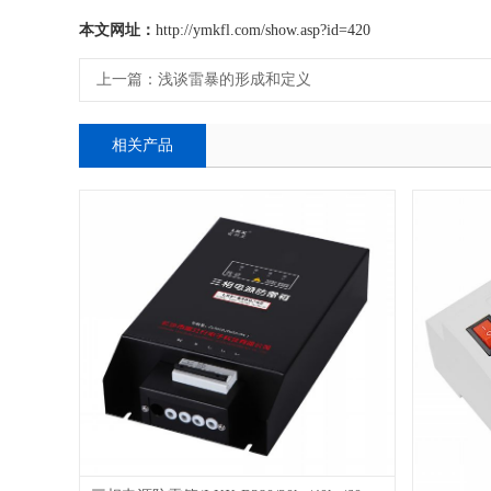
本文网址：
http://ymkfl.com/show.asp?id=420
上一篇：
浅谈雷暴的形成和定义
相关产品