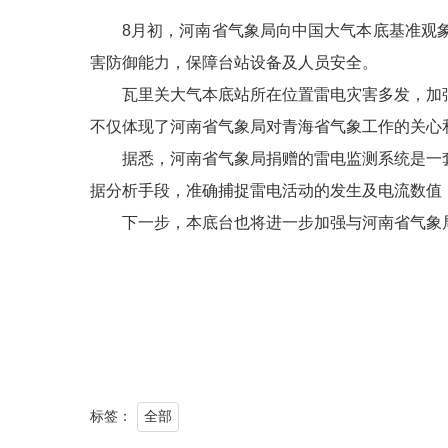
8月初，河南省气象局向中国大气本底基准观
害防御能力，保障台站设备及人员安全。
瓦里关大气本底站所在位置雷电灾害多发，加
不仅体现了河南省气象局对青海省气象工作的关心
据悉，河南省气象局捐赠的雷电监测系统是一
据分析手段，准确捕捉雷电活动的发生及电流数值
下一步，本底台也将进一步加强与河南省气象
标签：
全部