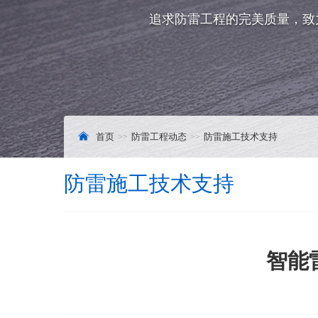
追求防雷工程的完美质量，致
首页
防雷工程动态
防雷施工技术支持
防雷施工技术支持
智能