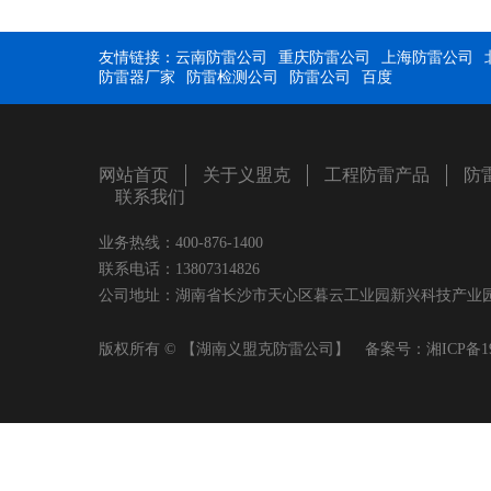
友情链接：
云南防雷公司
重庆防雷公司
上海防雷公司
防雷器厂家
防雷检测公司
防雷公司
百度
网站首页
关于义盟克
工程防雷产品
防
联系我们
业务热线：400-876-1400
联系电话：13807314826
公司地址：湖南省长沙市天心区暮云工业园新兴科技产业园A2幢404
版权所有 © 【湖南义盟克防雷公司】 备案号：
湘ICP备1